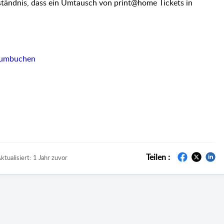
ständnis, dass ein Umtausch von print@home Tickets in
r umbuchen
Teilen :
ktualisiert:
1 Jahr zuvor